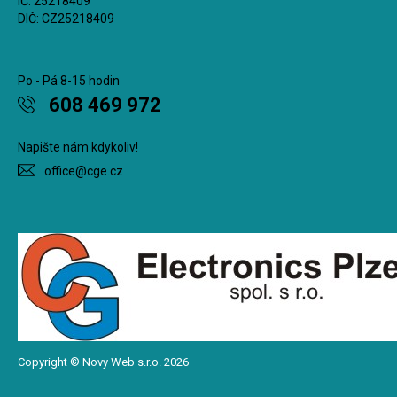
IČ: 25218409
DIČ: CZ25218409
Po - Pá 8-15 hodin
608 469 972
Napište nám kdykoliv!
office@cge.cz
Copyright © Novy Web s.r.o. 2026