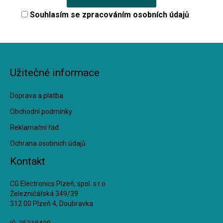
Souhlasím se
zpracováním osobních údajů
Užitečné informace
Doprava a platba
Obchodní podmínky
Reklamační řád
Ochrana osobních údajů
Kontakt
CG Electronics Plzeň, spol. s r.o.
Železničářská 349/39
312 00 Plzeň 4, Doubravka