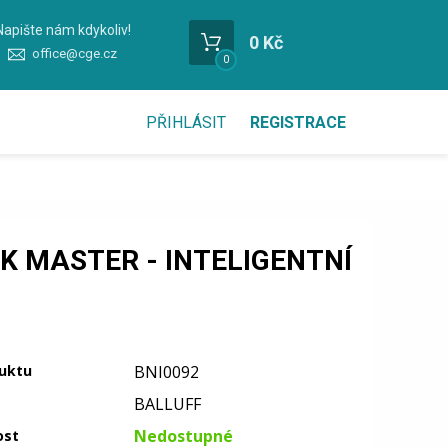
Napište nám kdykoliv!
0 Kč
office@cge.cz
0
PŘIHLÁSIT
REGISTRACE
NK MASTER - INTELIGENTNÍ
uktu
BNI0092
BALLUFF
Nedostupné
ost