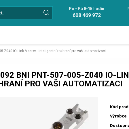
Po - Pá 8-15 hodin
608 469 972
-Z040 IO-Link Master - inteligentní rozhraní pro vaši automatizaci
092 BNI PNT-507-005-Z040 IO-LI
HRANÍ PRO VAŠI AUTOMATIZACI
Kód prod
Výrobce
Dostupn