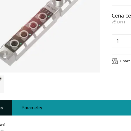
Cena ce
vč. DPH
Dotaz 
is
Parametry
aní
net