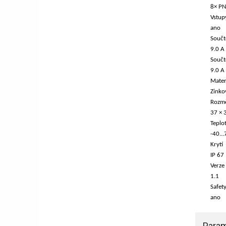
8× P
Vstup
ano
Součt
9.0 A
Součt
9.0 A
Mater
Zinko
Rozm
37 × 
Teplo
-40...
Krytí
IP 67
Verze
1.1
Safet
ano
Param