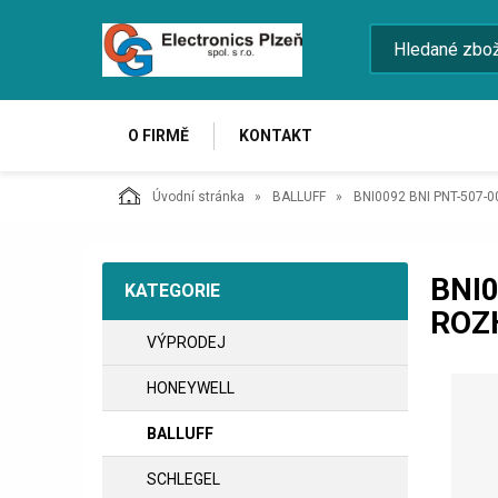
O FIRMĚ
KONTAKT
Úvodní stránka
BALLUFF
BNI0092 BNI PNT-507-005
BNI0
KATEGORIE
ROZ
VÝPRODEJ
HONEYWELL
BALLUFF
SCHLEGEL