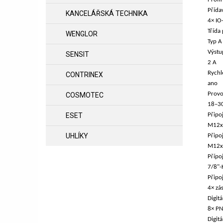
Přída
KANCELÁŘSKÁ TECHNIKA
4× IO
Třída
WENGLOR
Typ A
Výstu
SENSIT
2 A
Rychl
CONTRINEX
ano
Provo
COSMOTEC
18–30
ESET
Připo
M12x1
UHLÍKY
Připo
M12x1
Přípoj
7/8"-
Připo
4× zá
Digitá
8× PN
Digitá