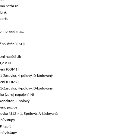
vná rozhraní
-Link
 portu
pní proud max.
é spuštění (FSU)
zní napětí Ub
,2 V DC
jení (COM1)
-Zásuvka, 4-pólový, D-kódovaný
jení (COM2)
-Zásuvka, 4-pólový, D-kódovaný
ka (zdroj napájení IN)
Konektor, 5-pólový
jení, pozice
suvka M12 × 1, 5pólová, A kódovaná
lní vstupy
P, typ 3
lní výstupy