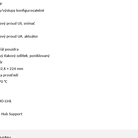
NP
y/výstupy konfigurovatelné
ový proud US, snímač
ový proud UA, aktuátor
iál pouzdra
vý tlakový odlitek, poniklovaný
ěr
32,6 × 224 mm
ta prostředí
70 °C
 IO-Link
y Hub Support
etry