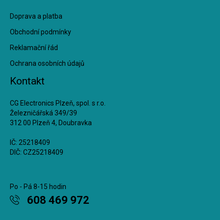
Doprava a platba
Obchodní podmínky
Reklamační řád
Ochrana osobních údajů
Kontakt
CG Electronics Plzeň, spol. s r.o.
Železničářská 349/39
312 00 Plzeň 4, Doubravka
IČ: 25218409
DIČ: CZ25218409
Po - Pá 8-15 hodin
608 469 972