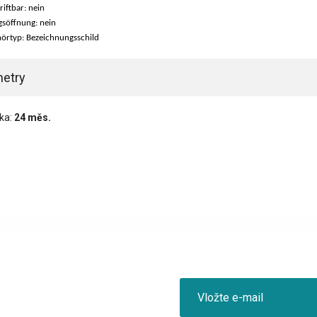
riftbar: nein
söffnung: nein
örtyp: Bezeichnungsschild
etry
ka:
24 měs.