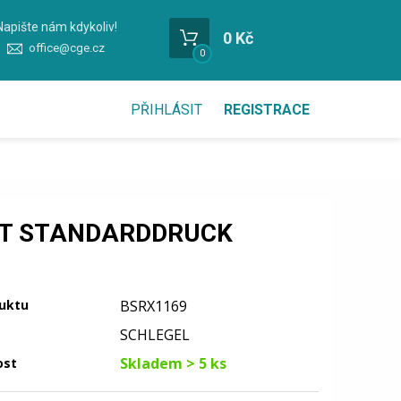
Napište nám kdykoliv!
0 Kč
office@cge.cz
0
PŘIHLÁSIT
REGISTRACE
IT STANDARDDRUCK
uktu
BSRX1169
SCHLEGEL
Skladem > 5 ks
ost