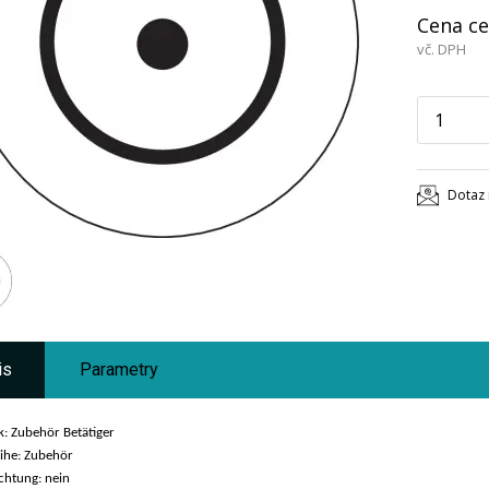
Cena ce
vč. DPH
Dotaz 
is
Parametry
k: Zubehör Betätiger
ihe: Zubehör
chtung: nein