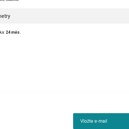
etry
ka:
24 měs.