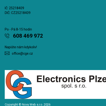
IČ: 25218409
DIČ: CZ25218409
Po - Pá 8-15 hodin
608 469 972
Napište nám kdykoliv!
office@cge.cz
Copyright © Novy Web s.r.o. 2026