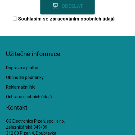
Souhlasím se
zpracováním osobních údajů
Užitečné informace
Doprava a platba
Obchodní podmínky
Reklamační řád
Ochrana osobních údajů
Kontakt
CG Electronics Plzeň, spol. s r.o.
Železničářská 349/39
312 00 Plzeň 4, Doubravka