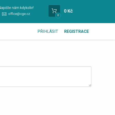
Napište nám kdykoliv!
0 Kč
office@cge.cz
0
PŘIHLÁSIT
REGISTRACE