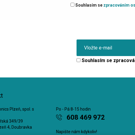
Souhlasím se
zpracováním os
Souhlasím se
zpracová
t
nics Plzeň, spol. s
Po - Pá 8-15 hodin
608 469 972
ářská 349/39
zeň 4, Doubravka
Napište nám kdykoliv!