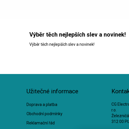
Výběr těch nejlepších slev a novinek!
Výběr těch nejlepších slev a novinek!
Užitečné informace
Kontak
CG Electro
Doprava a platba
r.o.
Obchodní podmínky
Železnič
312 00 Pl
Reklamační řád