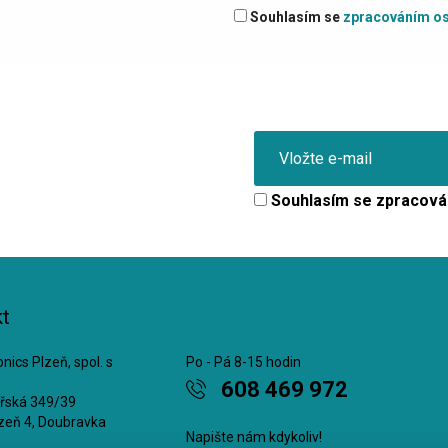
Souhlasím se
zpracováním os
Souhlasím se
zpracová
t
nics Plzeň, spol. s
Po - Pá 8-15 hodin
608 469 972
ářská 349/39
zeň 4, Doubravka
Napište nám kdykoliv!