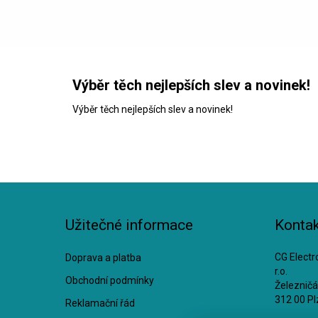
Výběr těch nejlepších slev a novinek!
Výběr těch nejlepších slev a novinek!
Užitečné informace
Kontak
CG Electro
Doprava a platba
r.o.
Obchodní podmínky
Železnič
312 00 Pl
Reklamační řád