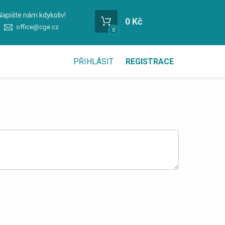
Napište nám kdykoliv!
0 Kč
office@cge.cz
0
PŘIHLÁSIT
REGISTRACE