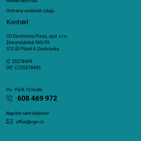
Reklamační řád
Ochrana osobních údajů
Kontakt
CG Electronics Plzeň, spol. s r.o.
Železničářská 349/39
312 00 Plzeň 4, Doubravka
IČ: 25218409
DIČ: CZ25218409
Po - Pá 8-15 hodin
608 469 972
Napište nám kdykoliv!
office@cge.cz