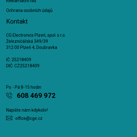
Reklamační řád
Ochrana osobních údajů
Kontakt
CG Electronics Plzeň, spol. s r.o.
Železničářská 349/39
312 00 Plzeň 4, Doubravka
IČ: 25218409
DIČ: CZ25218409
Po - Pá 8-15 hodin
608 469 972
Napište nám kdykoliv!
office@cge.cz