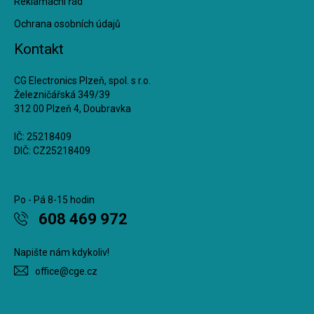
Reklamační řád
Ochrana osobních údajů
Kontakt
CG Electronics Plzeň, spol. s r.o.
Železničářská 349/39
312 00 Plzeň 4, Doubravka
IČ: 25218409
DIČ: CZ25218409
Po - Pá 8-15 hodin
608 469 972
Napište nám kdykoliv!
office@cge.cz