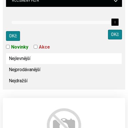
ROZŠÍŘENÝ FILTR
0
Kč
0
Kč
Novinky
Akce
Nejlevnější
Nejprodávanější
Nejdražší