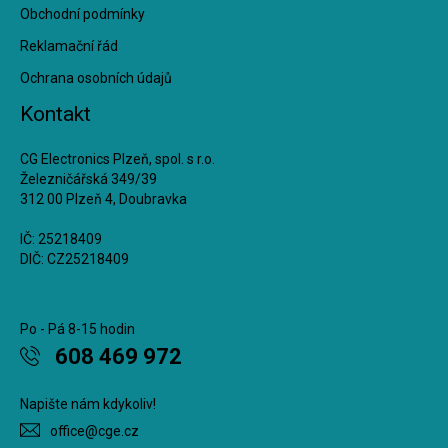
Obchodní podmínky
Reklamační řád
Ochrana osobních údajů
Kontakt
CG Electronics Plzeň, spol. s r.o.
Železničářská 349/39
312 00 Plzeň 4, Doubravka
IČ: 25218409
DIČ: CZ25218409
Po - Pá 8-15 hodin
608 469 972
Napište nám kdykoliv!
office@cge.cz