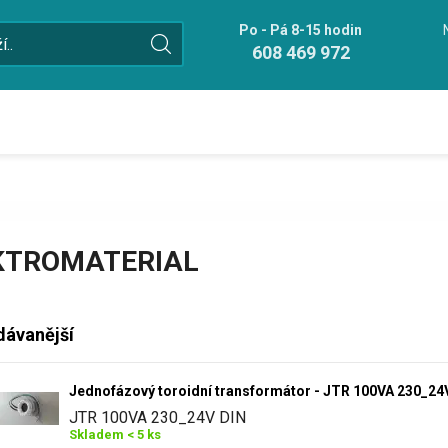
Po - Pá 8-15 hodin
608 469 972
KTROMATERIAL
dávanější
Jednofázový toroidní transformátor - JTR 100VA 230_24
JTR 100VA 230_24V DIN
Skladem < 5 ks