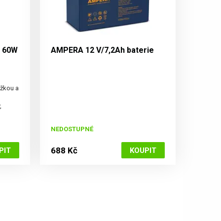
S 60W
AMPERA 12 V/7,2Ah baterie
ížkou a
,
abilita
do
NEDOSTUPNÉ
688 Kč