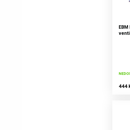
EBM P
venti
x š x
NEDO
444 