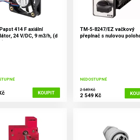
apst 414 F axiální
TM-5-8247/EZ vačkový
látor, 24 V/DC, 9 m3/h, (d
přepínač s nulovou poloh
 v) 40 x 40 x 10 mm
pól 10A
STUPNÉ
NEDOSTUPNÉ
2 549 Kč
Kč
2 549 Kč