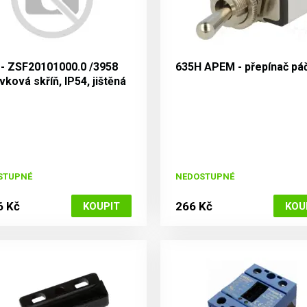
 - ZSF20101000.0 /3958
635H APEM - přepínač pá
ková skříň, IP54, jištěná
chrániče
STUPNÉ
NEDOSTUPNÉ
6 Kč
266 Kč