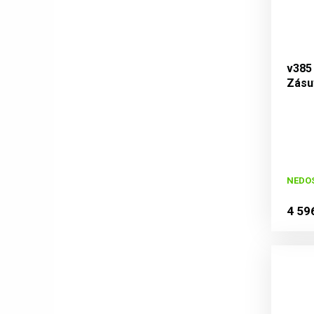
v385
Zásuv
bez 
NEDO
4 59