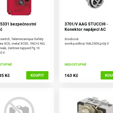
5331 bezpečnostní
3701/V AAG STUCCHI -
ač
Konektor napájecí AC
 switch, Telemecanique Safety
šroubová
es XCS, metal XCSE, 1NC+2 NO,
svorka;vidlice;16A;250V;póly:3
reak, 2entries tapped Pg 13
0 V
STUPNÉ
NEDOSTUPNÉ
85 Kč
163 Kč