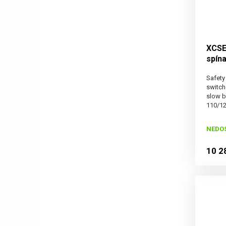
XCSE
spín
Safety
switch
slow b
110/12
NEDO
10 2