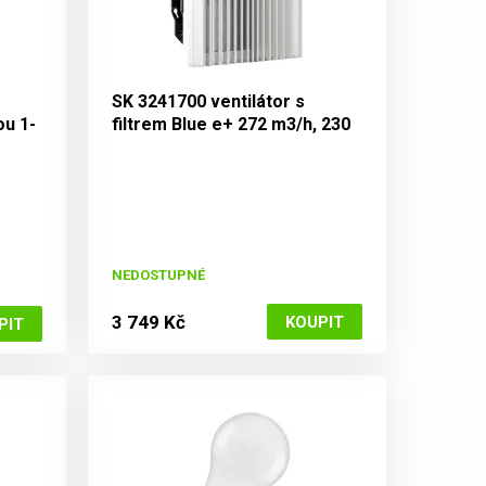
SK 3241700 ventilátor s
ou 1-
filtrem Blue e+ 272 m3/h, 230
V, 1~, 50/60 Hz
NEDOSTUPNÉ
3 749 Kč