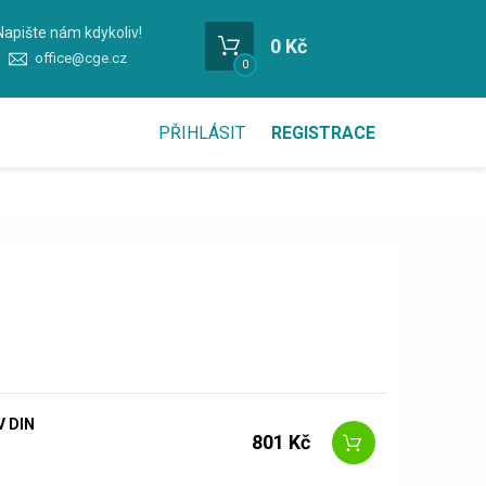
Napište nám kdykoliv!
0 Kč
office@cge.cz
0
PŘIHLÁSIT
REGISTRACE
V DIN
801 Kč