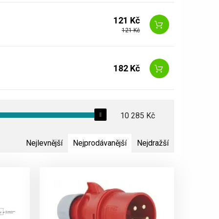
121 Kč
121 Kč
182 Kč
10 285
Kč
Nejlevnější
Nejprodávanější
Nejdražší