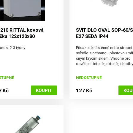
.210 RITTAL kovová
SVITIDLO OVAL SOP-60/
ička 122x120x80
E27 SEDA IP44
nost 2-3 týdny
Přisazené nástěnné nebo stropní
svítidlo s ochranou plastovou mř
čirým krycím sklem. Vhodné pro
osvětlení: interiér, exteriér, chodby
sklepy, sociální zařízení, atd. Vari
použití, několik možných vstupů 
STUPNÉ
NEDOSTUPNÉ
svítidla
7 Kč
127 Kč