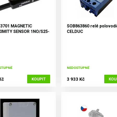
3701 MAGNETIC
SOB863860 relé polovod
IMITY SENSOR 1NO/S25-
CELDUC
/Cable 100mm
STUPNÉ
NEDOSTUPNÉ
Kč
3 933 Kč