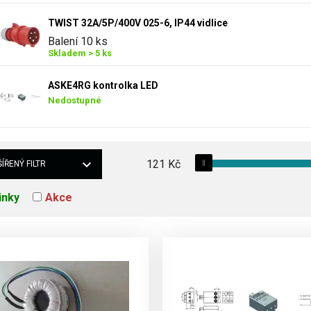
TWIST 32A/5P/400V 025-6, IP44 vidlice
Balení 10 ks
Skladem > 5 ks
ASKE4RG kontrolka LED
Nedostupné
121
Kč
ÍŘENÝ FILTR
inky
Akce