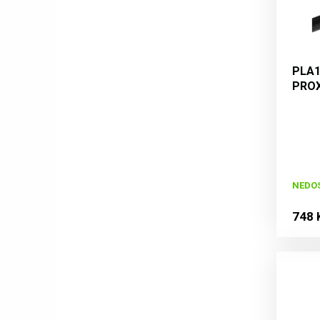
PLA1
PROX
45AT
NEDO
748 