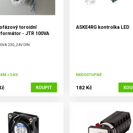
ofázový toroidní
ASKE4RG kontrolka LED
sformátor - JTR 100VA
24V DIN
00VA 230_24V DIN
EM < 5 KS
NEDOSTUPNÉ
Kč
182 Kč