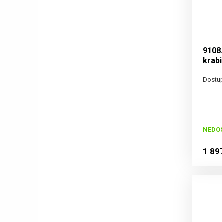
9108
krab
Dostup
NEDO
1 89