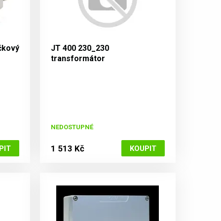
čkový
JT 400 230_230
transformátor
NEDOSTUPNÉ
1 513 Kč