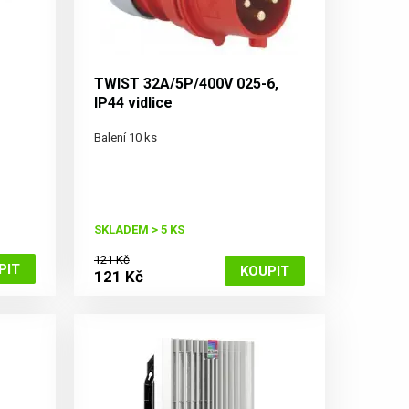
TWIST 32A/5P/400V 025-6,
IP44 vidlice
Balení 10 ks
SKLADEM > 5 KS
121 Kč
121 Kč