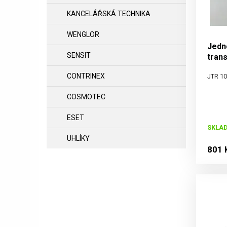
KANCELÁŘSKÁ TECHNIKA
WENGLOR
Jedn
SENSIT
tran
230_
CONTRINEX
JTR 1
COSMOTEC
ESET
SKLAD
UHLÍKY
801 