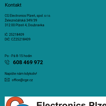
Kontakt
CG Electronics Plzeň, spol. s r.o.
Železničářská 349/39
312 00 Plzeň 4, Doubravka
IČ: 25218409
DIČ: CZ25218409
Po - Pá 8-15 hodin
608 469 972
Napište nám kdykoliv!
office@cge.cz