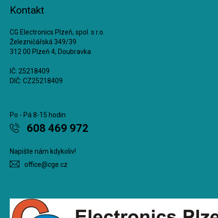
Kontakt
CG Electronics Plzeň, spol. s r.o.
Železničářská 349/39
312 00 Plzeň 4, Doubravka
IČ: 25218409
DIČ: CZ25218409
Po - Pá 8-15 hodin
608 469 972
Napište nám kdykoliv!
office@cge.cz