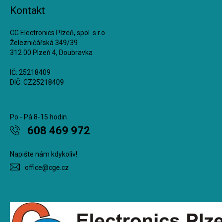
Kontakt
CG Electronics Plzeň, spol. s r.o.
Železničářská 349/39
312 00 Plzeň 4, Doubravka
IČ: 25218409
DIČ: CZ25218409
Po - Pá 8-15 hodin
608 469 972
Napište nám kdykoliv!
office@cge.cz