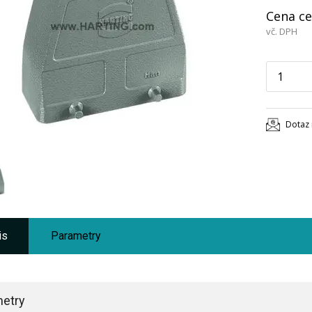
Cena ce
vč. DPH
Dotaz 
is
Parametry
etry