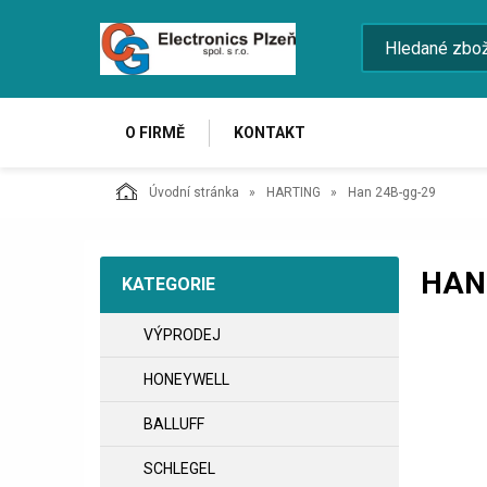
O FIRMĚ
KONTAKT
Úvodní stránka
HARTING
Han 24B-gg-29
HAN
KATEGORIE
VÝPRODEJ
HONEYWELL
BALLUFF
SCHLEGEL