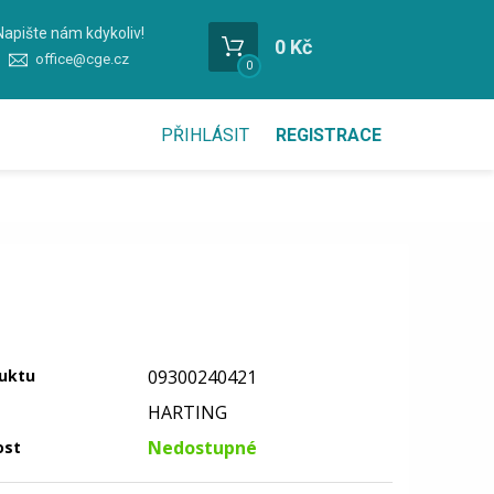
Napište nám kdykoliv!
0 Kč
office@cge.cz
0
PŘIHLÁSIT
REGISTRACE
uktu
09300240421
HARTING
Nedostupné
ost