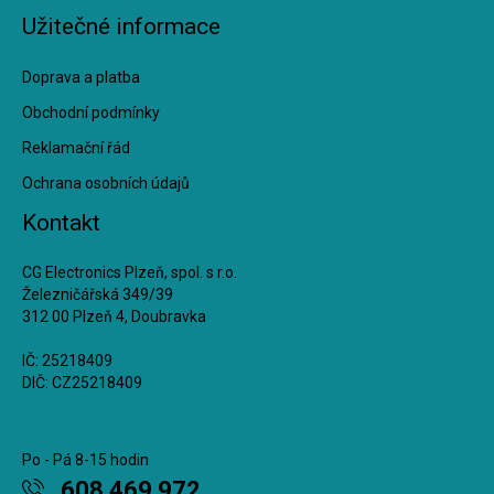
Užitečné informace
Doprava a platba
Obchodní podmínky
Reklamační řád
Ochrana osobních údajů
Kontakt
CG Electronics Plzeň, spol. s r.o.
Železničářská 349/39
312 00 Plzeň 4, Doubravka
IČ: 25218409
DIČ: CZ25218409
Po - Pá 8-15 hodin
608 469 972