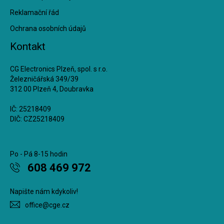
Reklamační řád
Ochrana osobních údajů
Kontakt
CG Electronics Plzeň, spol. s r.o.
Železničářská 349/39
312 00 Plzeň 4, Doubravka
IČ: 25218409
DIČ: CZ25218409
Po - Pá 8-15 hodin
608 469 972
Napište nám kdykoliv!
office@cge.cz