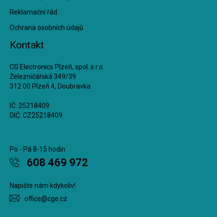
Reklamační řád
Ochrana osobních údajů
Kontakt
CG Electronics Plzeň, spol. s r.o.
Železničářská 349/39
312 00 Plzeň 4, Doubravka
IČ: 25218409
DIČ: CZ25218409
Po - Pá 8-15 hodin
608 469 972
Napište nám kdykoliv!
office@cge.cz