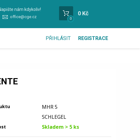
Napište nám kdykoliv!
0 Kč
office@cge.cz
0
PŘIHLÁSIT
REGISTRACE
ENTE
uktu
MHR 5
SCHLEGEL
Skladem > 5 ks
ost