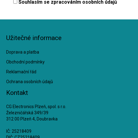
Souhlasím se
zpracováním osobních údajů
Užitečné informace
Doprava a platba
Obchodní podmínky
Reklamační řád
Ochrana osobních údajů
Kontakt
CG Electronics Plzeň, spol. s r.o.
Železničářská 349/39
312 00 Plzeň 4, Doubravka
IČ: 25218409
DIČ: CZ25218409