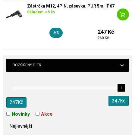
Zástrčka M12, 4PIN, zásuvka, PUR 5m, IP67
Skladem < 5 ks
247 Kč
-5%
260 Kč
ROZŠÍŘENÝ FILTR
247
Kč
247
Kč
Novinky
Akce
Nejlevnější