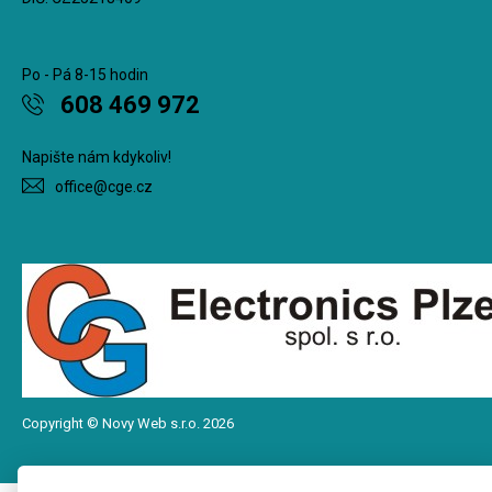
Po - Pá 8-15 hodin
608 469 972
Napište nám kdykoliv!
office@cge.cz
Copyright © Novy Web s.r.o. 2026