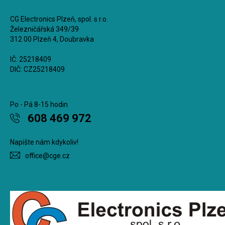
CG Electronics Plzeň, spol. s r.o.
Železničářská 349/39
312 00 Plzeň 4, Doubravka
IČ: 25218409
DIČ: CZ25218409
Po - Pá 8-15 hodin
608 469 972
Napište nám kdykoliv!
office@cge.cz