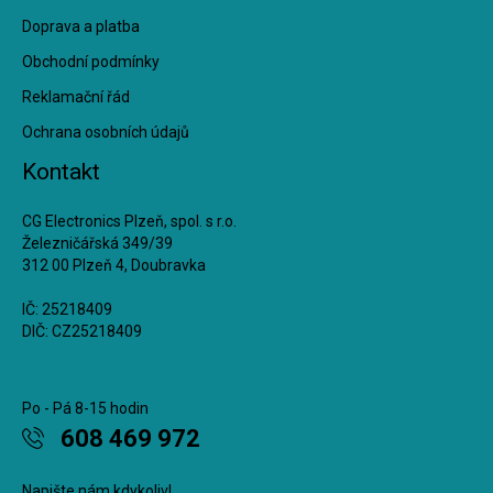
Doprava a platba
Obchodní podmínky
Reklamační řád
Ochrana osobních údajů
Kontakt
CG Electronics Plzeň, spol. s r.o.
Železničářská 349/39
312 00 Plzeň 4, Doubravka
IČ: 25218409
DIČ: CZ25218409
Po - Pá 8-15 hodin
608 469 972
Napište nám kdykoliv!