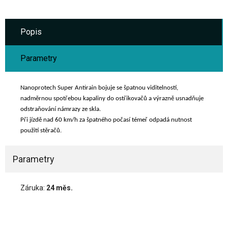
Popis
Parametry
Nanoprotech Super Antirain bojuje se špatnou viditelností,
nadměrnou spotřebou kapaliny do ostřikovačů a výrazně usnadňuje
odstraňování námrazy ze skla.
Při jízdě nad 60 km/h za špatného počasí témeř odpadá nutnost
použití stěračů.
Parametry
Záruka:
24 měs.