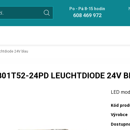
Po - Pá 8-15 hodin
608 469 972
htdiode 24V blau
B01T52-24PD LEUCHTDIODE 24V 
LED mod
Kód prod
Výrobce
Dostupn