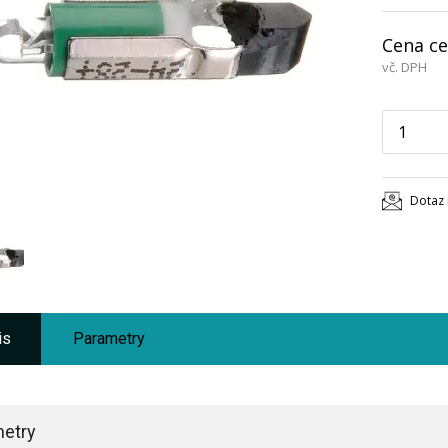
Cena ce
vč. DPH
Dotaz 
is
Parametry
etry