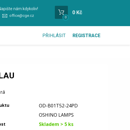
Napište nám kdykoliv!
0 Kč
office@cge.cz
0
PŘIHLÁSIT
REGISTRACE
BLAU
rá
uktu
OD-B01T52-24PD
OSHINO LAMPS
Skladem > 5 ks
ost