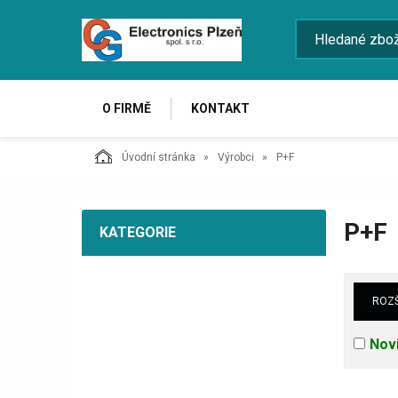
O FIRMĚ
KONTAKT
Úvodní stránka
Výrobci
P+F
P+F
KATEGORIE
ROZŠ
Nov