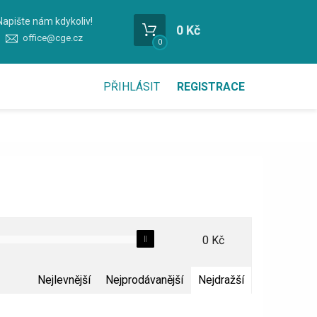
Napište nám kdykoliv!
0 Kč
office@cge.cz
0
PŘIHLÁSIT
REGISTRACE
0
Kč
Nejlevnější
Nejprodávanější
Nejdražší