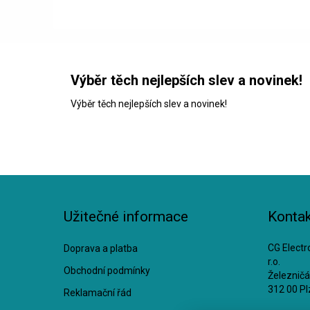
Výběr těch nejlepších slev a novinek!
Výběr těch nejlepších slev a novinek!
Užitečné informace
Kontak
CG Electro
Doprava a platba
r.o.
Obchodní podmínky
Železnič
312 00 Pl
Reklamační řád