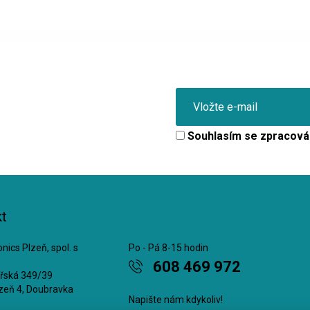
Souhlasím se
zpracová
t
nics Plzeň, spol. s
Po - Pá 8-15 hodin
608 469 972
ářská 349/39
zeň 4, Doubravka
Napište nám kdykoliv!