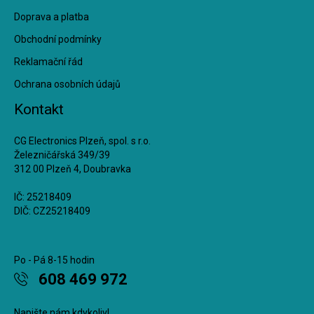
Doprava a platba
Obchodní podmínky
Reklamační řád
Ochrana osobních údajů
Kontakt
CG Electronics Plzeň, spol. s r.o.
Železničářská 349/39
312 00 Plzeň 4, Doubravka
IČ: 25218409
DIČ: CZ25218409
Po - Pá 8-15 hodin
608 469 972
Napište nám kdykoliv!