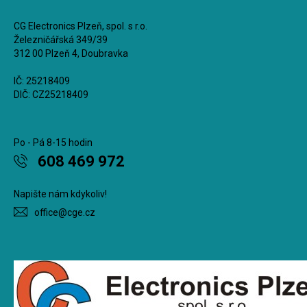
CG Electronics Plzeň, spol. s r.o.
Železničářská 349/39
312 00 Plzeň 4, Doubravka
IČ: 25218409
DIČ: CZ25218409
Po - Pá 8-15 hodin
608 469 972
Napište nám kdykoliv!
office@cge.cz