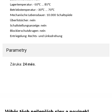
Lagertemperatur: -50°C ... 85°C
Betriebstemperatur: -30°C ... 70°C
Mechanische Lebensdauer: 10.000 Schaltspiele
Überlistsicher: nein
Schaltstellungsanzeige: nein
Blockierschutzkragen: nein
Entriegelung: Rechts- und Linksdrehung
Parametry
Záruka:
24 měs.
Výběr těch nejlepších slev a novinek!