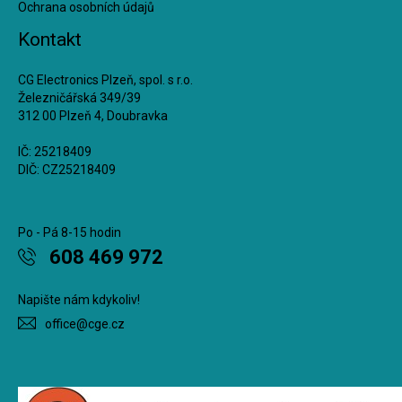
Ochrana osobních údajů
Kontakt
CG Electronics Plzeň, spol. s r.o.
Železničářská 349/39
312 00 Plzeň 4, Doubravka
IČ: 25218409
DIČ: CZ25218409
Po - Pá 8-15 hodin
608 469 972
Napište nám kdykoliv!
office@cge.cz