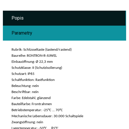
Popis
Parametry
Rubrik: Schlüsseltaste (tastend/rastend)
Baureihe: RONTRON-R-JUWEL
Einbauöffnung: Ø 22,3 mm
Schutzklasse: II (Schutzisolierung)
Schutzart: IP65
Schaltfunktion: Rastfunktion
Beleuchtung: nein
Beschriftbar: nein
Farbe: Edelstahl, glänzend
Bauteilfarbe: Frontrahmen
Betriebstemperatur: -25°C ... 70°C
Mechanische Lebensdauer: 30.000 Schaltspiele
Zwangsöffnung: nein
Lagertemperatur: -50°C ... 85°C