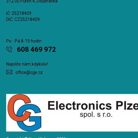
312 00 Plzeň 4, Doubravka
IČ: 25218409
DIČ: CZ25218409
Po - Pá 8-15 hodin
608 469 972
Napište nám kdykoliv!
office@cge.cz