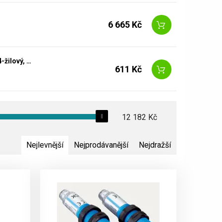
6 665 Kč
YF2A14-050UB3M2A14 Kabely senzoru a aktuátoru, 5 m, 4-žilový, PUR
611 Kč
12 182
Kč
Nejlevnější
Nejprodávanější
Nejdražší