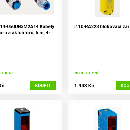
14-050UB3M2A14 Kabely
i110-RA223 blokovací zař
ru a aktuátoru, 5 m, 4-
ý, PUR
STUPNÉ
NEDOSTUPNÉ
Kč
1 948 Kč