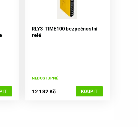
RLY3-TIME100 bezpečnostní
e
relé
NEDOSTUPNÉ
12 182 Kč