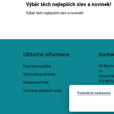
Výběr těch nejlepších slev a novinek!
Výběr těch nejlepších slev a novinek!
Užitečné informace
Kontak
CG Electro
Doprava a platba
r.o.
Obchodní podmínky
Železnič
312 00 Pl
Reklamační řád
Ochrana osobních údajů
IČ: 2521
Podrobné nastavení
DIČ: CZ2