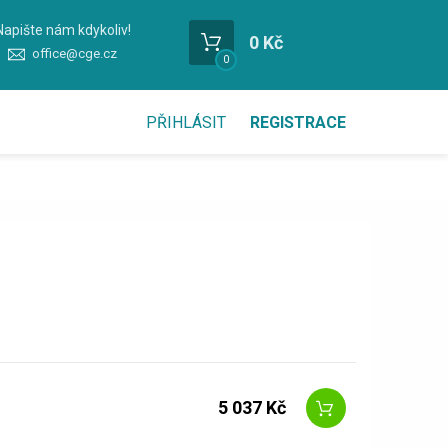
Napište nám kdykoliv!
0 Kč
office@cge.cz
0
PŘIHLÁSIT
REGISTRACE
5 037 Kč