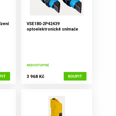
ízení
VSE180-2P42439
optoelektronické snímače
V180
NEDOSTUPNÉ
3 968 Kč