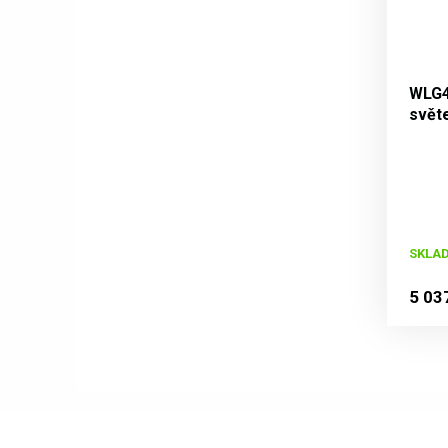
WLG4
svět
SKLAD
5 03