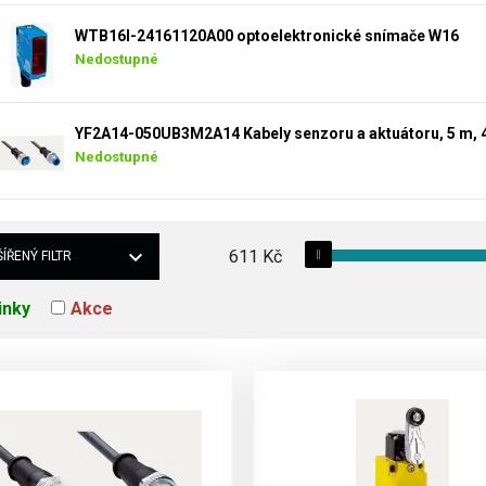
WTB16I-24161120A00 optoelektronické snímače W16
Nedostupné
Nedostupné
611
Kč
ÍŘENÝ FILTR
inky
Akce