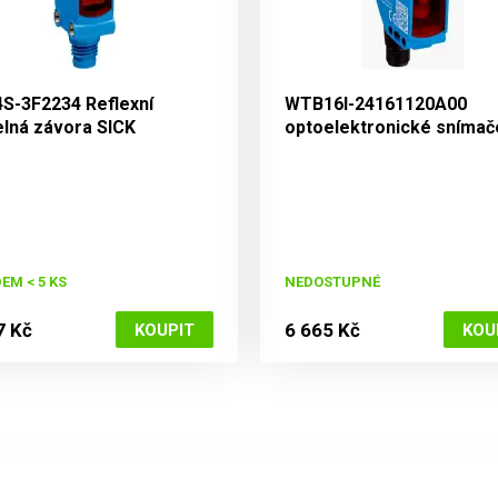
S-3F2234 Reflexní
WTB16I-24161120A00
elná závora SICK
optoelektronické snímač
W16
EM < 5 KS
NEDOSTUPNÉ
7 Kč
6 665 Kč