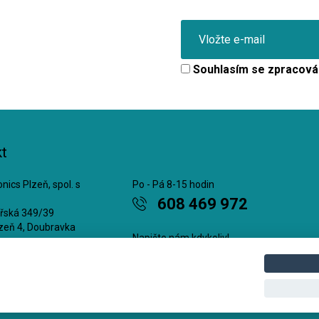
Souhlasím se
zpracová
t
nics Plzeň, spol. s
Po - Pá 8-15 hodin
608 469 972
ářská 349/39
zeň 4, Doubravka
Napište nám kdykoliv!
8409
office@cge.cz
5218409