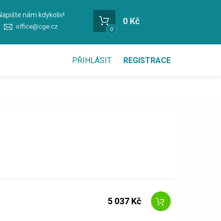
Napište nám kdykoliv!
0 Kč
office@cge.cz
0
PŘIHLÁSIT
REGISTRACE
5 037 Kč