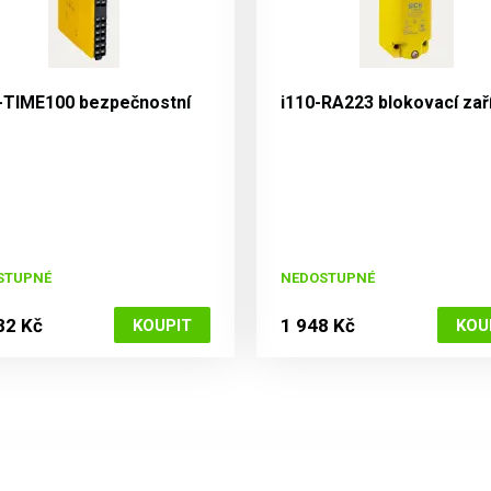
-TIME100 bezpečnostní
i110-RA223 blokovací zař
STUPNÉ
NEDOSTUPNÉ
82 Kč
1 948 Kč