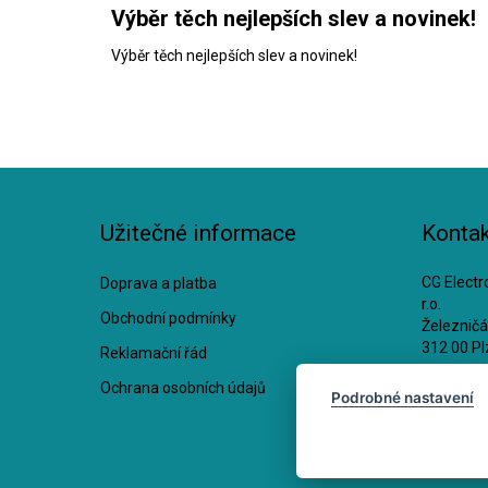
Výběr těch nejlepších slev a novinek!
Výběr těch nejlepších slev a novinek!
Užitečné informace
Kontak
CG Electro
Doprava a platba
r.o.
Obchodní podmínky
Železnič
312 00 Pl
Reklamační řád
Ochrana osobních údajů
IČ: 2521
Podrobné nastavení
DIČ: CZ2