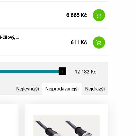
6 665 Kč
YF2A14-050UB3M2A14 Kabely senzoru a aktuátoru, 5 m, 4-žilový, PUR
611 Kč
12 182
Kč
Nejlevnější
Nejprodávanější
Nejdražší