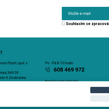
Souhlasím se
zpracová
t
nics Plzeň, spol. s
Po - Pá 8-15 hodin
608 469 972
ářská 349/39
zeň 4, Doubravka
Napište nám kdykoliv!
8409
office@cge.cz
5218409