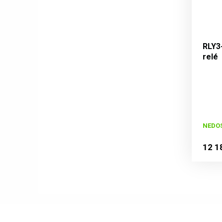
RLY3
relé
NEDO
12 1