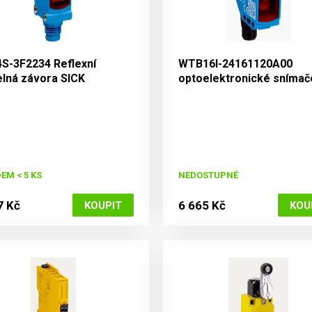
S-3F2234 Reflexní
WTB16I-24161120A00
elná závora SICK
optoelektronické snímač
W16
EM < 5 KS
NEDOSTUPNÉ
7 Kč
6 665 Kč