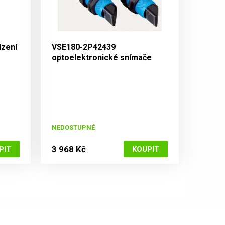
ízení
VSE180-2P42439
optoelektronické snímače
V180
NEDOSTUPNÉ
3 968 Kč