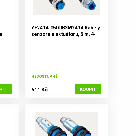
YF2A14-050UB3M2A14 Kabely
e
senzoru a aktuátoru, 5 m, 4-
žilový, PUR
NEDOSTUPNÉ
611 Kč