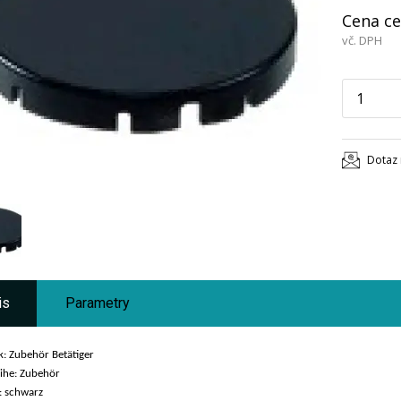
Cena ce
vč. DPH
Dotaz 
is
Parametry
k: Zubehör Betätiger
ihe: Zubehör
: schwarz