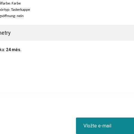
ilfarbe: Farbe
örtyp: Tasterkappe
söffnung: nein
etry
ka:
24 měs.