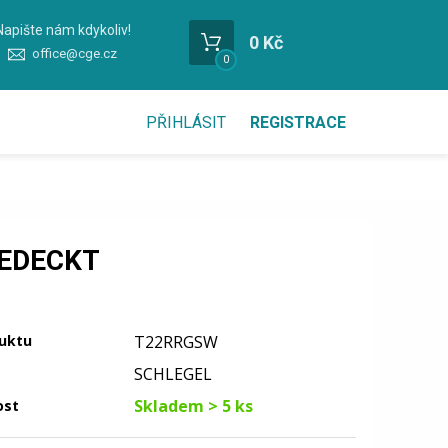
Napište nám kdykoliv!
0 Kč
office@cge.cz
0
PŘIHLÁSIT
REGISTRACE
GEDECKT
uktu
T22RRGSW
SCHLEGEL
Skladem > 5 ks
ost