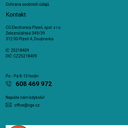
Ochrana osobních údajů
Kontakt
CG Electronics Plzeň, spol. s r.o.
Železničářská 349/39
312 00 Plzeň 4, Doubravka
IČ: 25218409
DIČ: CZ25218409
Po - Pá 8-15 hodin
608 469 972
Napište nám kdykoliv!
office@cge.cz