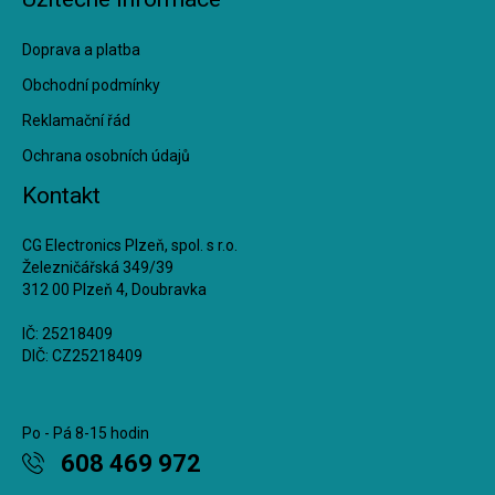
Doprava a platba
Obchodní podmínky
Reklamační řád
Ochrana osobních údajů
Kontakt
CG Electronics Plzeň, spol. s r.o.
Železničářská 349/39
312 00 Plzeň 4, Doubravka
IČ: 25218409
DIČ: CZ25218409
Po - Pá 8-15 hodin
608 469 972