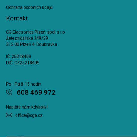
Ochrana osobních údajů
Kontakt
CG Electronics Plzeň, spol. s r.o.
Železničářská 349/39
312 00 Plzeň 4, Doubravka
IČ: 25218409
DIČ: CZ25218409
Po - Pá 8-15 hodin
608 469 972
Napište nám kdykoliv!
office@cge.cz