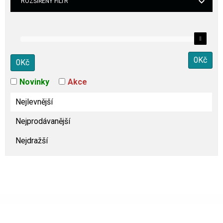
ROZŠÍŘENÝ FILTR
0
Kč
0
Kč
Novinky
Akce
Nejlevnější
Nejprodávanější
Nejdražší