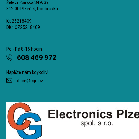
Železničářská 349/39
312 00 Plzeň 4, Doubravka
IČ: 25218409
DIČ: CZ25218409
Po - Pá 8-15 hodin
608 469 972
Napište nám kdykoliv!
office@cge.cz